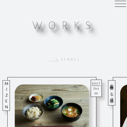
W
O
R
K
S
scroll
MIZEN
兵庫食べる通信 創刊号
2017
Oct
10