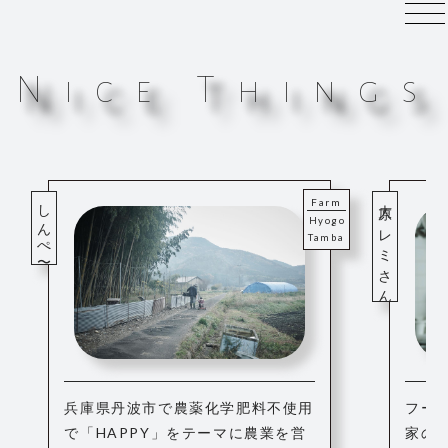
N
i
c
e
T
h
i
n
g
s
しんぺ〜農園
大原 レミさん
Farm
Hyogo
Tamba
兵庫県丹波市で農薬化学肥料不使用
フー
で「HAPPY」をテーマに農業を営
家の