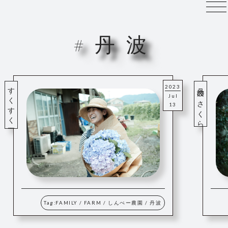
#
丹
波
すくすく夏野菜
丹波のさくら
2023
Jul
13
Tag:
FAMILY
/
FARM
/
しんぺー農園
/
丹波