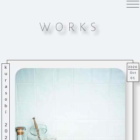
WORKS
kurasobi 2020/10
2020
Oct
01