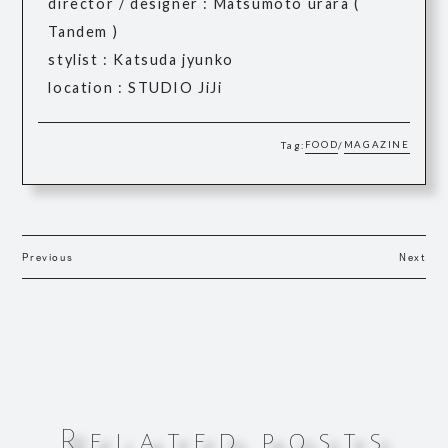
director / designer : Matsumoto urara (
Tandem )
stylist : Katsuda jyunko
location : STUDIO JiJi
FOOD
MAGAZINE
Tag:
/
Previous
Next
R
e
l
a
t
e
d
p
o
s
t
s