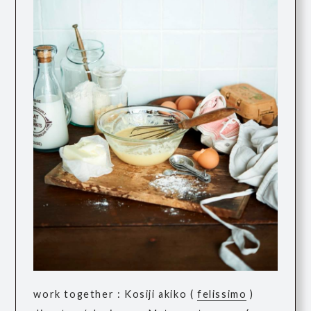
work together : Kosiji akiko (
felissimo
)