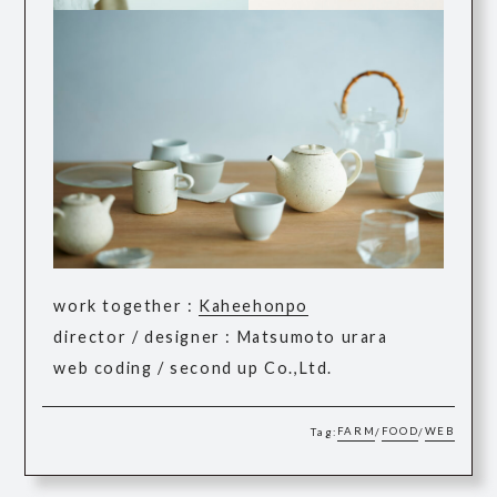
work together :
Kaheehonpo
director / designer : Matsumoto urara
web coding / second up Co.,Ltd.
FARM
FOOD
WEB
Tag:
/
/