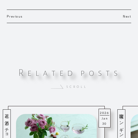
Previous
Next
R
e
l
a
t
e
d
p
o
s
t
s
scroll
2026
Jan
30