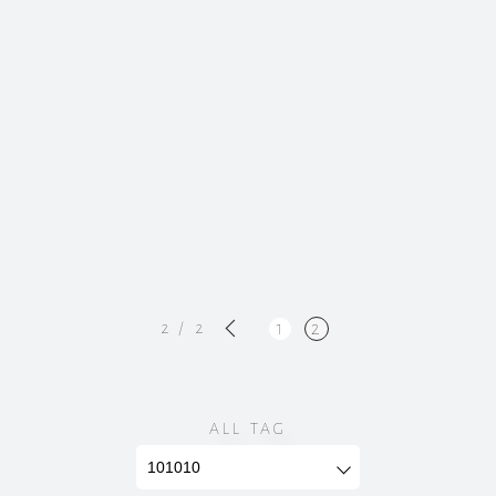
«
1
2
2 / 2
ALL TAG