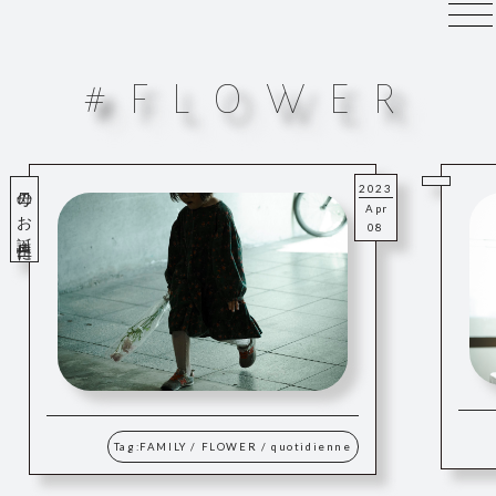
#
F
L
O
W
E
R
母のお誕生日に
花
2023
Apr
08
Tag:
FAMILY
/
FLOWER
/
quotidienne