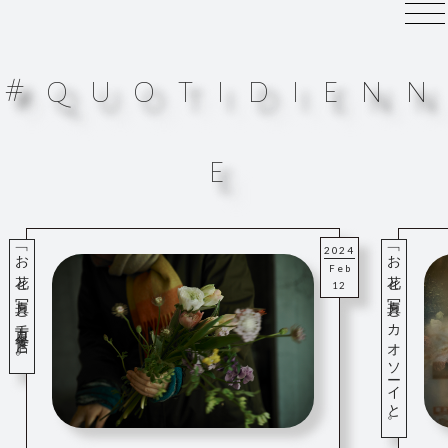
#
q
u
o
t
i
d
i
e
n
n
e
「お花と写真と千万早餐店と。」
「お花と写真とカオソーイと。」
2024
Feb
12