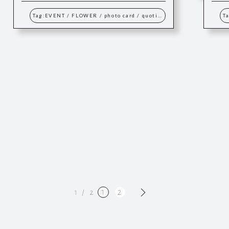
Tag:
EVENT
/
FLOWER
/
photo card
/
quotidienne
/
workshop
/
写
T
1
2
1 / 2
»