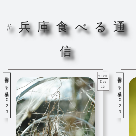
#
兵
庫
食
べ
る
通
信
兵庫食べる通信2023冬号
兵庫食べる通信2023春号
2023
Dec
13