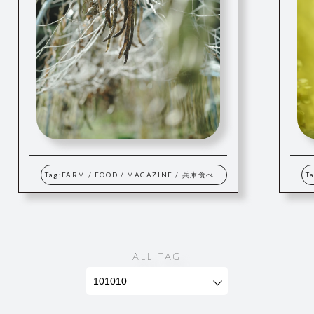
Tag:
FARM
/
FOOD
/
MAGAZINE
/
兵庫食べる通信
T
ALL TAG