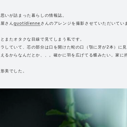
な思いが詰まった暮らしの情報誌。
花屋さん
quotidienne
さんのアレンジを撮影させていただいてい
、とまたオタクな目線で見てしまう私です。
ラしていて、芯の部分は口を開けた蛇の口（顎に牙が2本）に
えるからなんだとか、、。確かに羽を広げてる蝶みたい。家に
造形美でした。