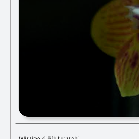
felissimo 会員誌
kurasobi